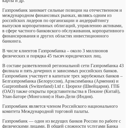
карты и др.
Газпромбанк занимает сильные позиции на отечественном и
международном финансовых рынках, являясь одним из
российских лидеров по организации и андеррайтингу
выпусков корпоративных облигаций, управлению активами,
в сфере частного банковского обслуживания, корпоративного
финансирования и других областях инвестиционного
банкинга.
В числе клиентов Газпромбанка – около 3 миллионов
физических и порядка 45 тысяч юридических лиц.
В составе разветвленной региональной сети Газпромбанка 43
филиала и пять дочерних и зависимых российских банков.
Газпромбанк участвует в капитале трех зарубежных банков –
Белгазпромбанка (Белоруссия), Арэксимбанка (Армения) и
Gazprombank (Switzerland) Ltd г. Цюрихе (Швейцария). ГПБ
(ОАО) также открыты представительства в Пекине (Китай),
Улан-Баторе (Монголия) и Нью-Дели (Индия).
Газпромбанк является членом Российского национального
комитета Международной торговой палаты.
Газпромбанк — один из ведущих банков России по работе с
физическими лицами. В общей сложности услугами Банка