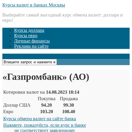
Курсы валют в банках Москвы
Выбирайте самый выгодный курс обмена валют: доллара и
евро!
Курсы доллара
Курсы евро
Личные финансы
Реклама на сайте
Открыть меню
«Газпромбанк» (АО)
Котировки валют на
14.08.2023 18:14
Покупка
Продажа
Доллар США
94.20
99.30
Евро
103.20
108.40
Курсы обмена валют на сайте банка
Нажмите, пожалуйста, если курс в банке
не соответствует заявленному