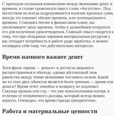
С приходом осознания взаимосвязи между явлениями денег и
времени, в голове прояснился смысл слова «богатство». Под
богатством не всегда подразумевается наличие крупных сумм,
иногда это означает обилие времени, или потенциального
времени. Становясь богаче в финансовом плане, вы
увеличиваете запас времени, чтобы в дальнейшем потратить
его для получения удовлетворения. Главный смысл сводится к
тому, что при обладании хорошим материальным ресурсом у
вас отпадает потребность в работе ради заработка, и можно
посвящать себя тому, что действительно интересно.
Время намного важнее денег
Хотя фраза «время — деньги» и достигла широкого
распространения в обиходе, однако абсолютный знак
равенства между этими явлениями поставить нельзя. Какой
же из этих двух объектов является более ценным — время или
деньги? Время течет линейно и возврату не подлежит.
Секунда прошла или год – это уже невосполнимая потеря, в
отличии от потраченного доллара, который всегда можно
вернуть. Очевидно, что время гораздо приоритетнее.
Работа и материальные ценности