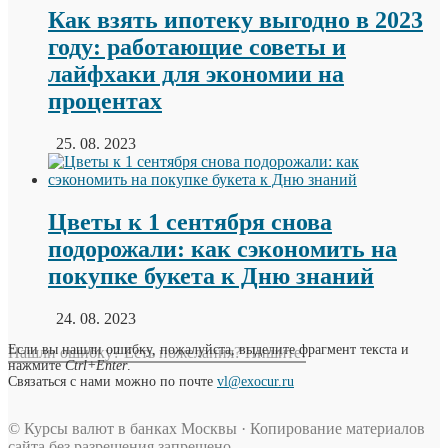
Как взять ипотеку выгодно в 2023
году: работающие советы и
лайфхаки для экономии на
процентах
25. 08. 2023
Цветы к 1 сентября снова
подорожали: как сэкономить на
покупке букета к Дню знаний
24. 08. 2023
Если вы нашли ошибку, пожалуйста, выделите фрагмент текста и
Нашли ошибку? Есть пожелания? Пишите!
нажмите
Ctrl+Enter
.
Связаться с нами можно по почте
vl@exocur.ru
© Курсы валют в банках Москвы · Копирование материалов
сайта без разрешения запрещено