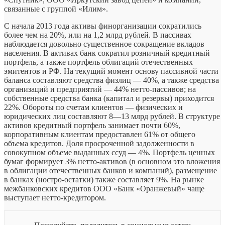
связанные с группой «Илим».
С начала 2013 года активы финорганизации сократились
более чем на 20%, или на 1,2 млрд рублей. В пассивах
наблюдается довольно существенное сокращение вкладов
населения. В активах банк сократил розничный кредитный
портфель, а также портфель облигаций отечественных
эмитентов и РФ. На текущий момент основу пассивной части
баланса составляют средства физлиц — 40%, а также средства
организаций и предприятий — 44% нетто-пассивов; на
собственные средства банка (капитал и резервы) приходится
22%. Обороты по счетам клиентов — физических и
юридических лиц составляют 8—13 млрд рублей. В структуре
активов кредитный портфель занимает почти 60%,
корпоративным клиентам предоставлен 61% от общего
объема кредитов. Доля просроченной задолженности в
совокупном объеме выданных ссуд — 4%. Портфель ценных
бумаг формирует 3% нетто-активов (в основном это вложения
в облигации отечественных банков и компаний), размещение
в банках (ностро-остатки) также составляет 9%. На рынке
межбанковских кредитов ООО «Банк «Оранжевый» чаще
выступает нетто-кредитором.