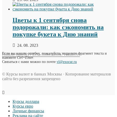
Цветы к 1 сентября снова
подорожали: как сэкономить на
покупке букета к Дню знаний
24. 08. 2023
Если вы нашли ошибку, пожалуйста, выделите фрагмент текста и
Нашли ошибку? Есть пожелания? Пишите!
нажмите
Ctrl+Enter
.
Связаться с нами можно по почте
vl@exocur.ru
© Курсы валют в банках Москвы · Копирование материалов
сайта без разрешения запрещено
Курсы доллара
Курсы евро
Личные финансы
Реклама на сайте