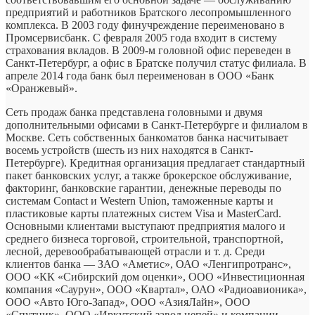
предприятий и работников Братского лесопромышленного
комплекса. В 2003 году финучреждение переименовано в
Промсервисбанк. С февраля 2005 года входит в систему
страхования вкладов. В 2009-м головной офис переведен в
Санкт-Петербург, а офис в Братске получил статус филиала. В
апреле 2014 года банк был переименован в ООО «Банк
«Оранжевый».
Сеть продаж банка представлена головными и двумя
дополнительными офисами в Санкт-Петербурге и филиалом в
Москве. Сеть собственных банкоматов банка насчитывает
восемь устройств (шесть из них находятся в Санкт-
Петербурге). Кредитная организация предлагает стандартный
пакет банковских услуг, а также брокерское обслуживание,
факторинг, банковские гарантии, денежные переводы по
системам Contact и Western Union, таможенные карты и
пластиковые карты платежных систем Visa и MasterCard.
Основными клиентами выступают предприятия малого и
среднего бизнеса торговой, строительной, транспортной,
лесной, деревообрабатывающей отрасли и т. д. Среди
клиентов банка — ЗАО «Аметис», ОАО «Ленгипротранс»,
ООО «КК «Сибирский дом оценки», ООО «Инвестиционная
компания «Саурун», ООО «Квартал», ОАО «Радиоавионика»,
ООО «Авто Юго-Запад», ООО «АзияЛайн», ООО
«Спутник», ООО «Иркутский завод цепей» и компании,