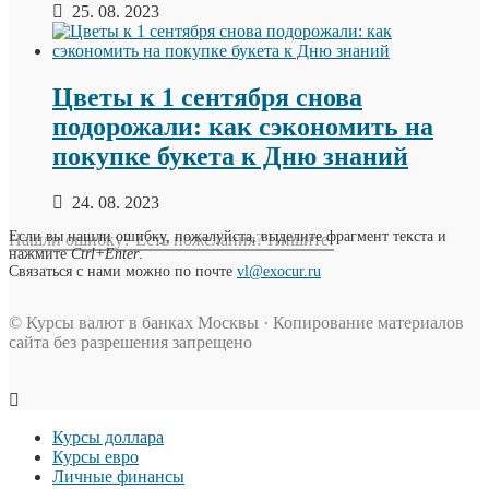
25. 08. 2023
Цветы к 1 сентября снова
подорожали: как сэкономить на
покупке букета к Дню знаний
24. 08. 2023
Если вы нашли ошибку, пожалуйста, выделите фрагмент текста и
Нашли ошибку? Есть пожелания? Пишите!
нажмите
Ctrl+Enter
.
Связаться с нами можно по почте
vl@exocur.ru
© Курсы валют в банках Москвы · Копирование материалов
сайта без разрешения запрещено
Курсы доллара
Курсы евро
Личные финансы