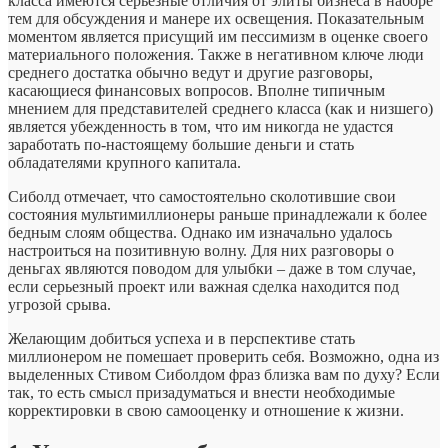
класса имеются серьезные отличия от элиты бизнеса в наборе
тем для обсуждения и манере их освещения. Показательным
моментом является присущий им пессимизм в оценке своего
материального положения. Также в негативном ключе люди
среднего достатка обычно ведут и другие разговоры,
касающиеся финансовых вопросов. Вполне типичным
мнением для представителей среднего класса (как и низшего)
является убежденность в том, что им никогда не удастся
заработать по-настоящему большие деньги и стать
обладателями крупного капитала.
Сиболд отмечает, что самостоятельно сколотившие свои
состояния мультимиллионеры раньше принадлежали к более
бедным слоям общества. Однако им изначально удалось
настроиться на позитивную волну. Для них разговоры о
деньгах являются поводом для улыбки – даже в том случае,
если серьезный проект или важная сделка находится под
угрозой срыва.
Желающим добиться успеха и в перспективе стать
миллионером не помешает проверить себя. Возможно, одна из
выделенных Стивом Сиболдом фраз близка вам по духу? Если
так, то есть смысл призадуматься и внести необходимые
корректировки в свою самооценку и отношение к жизни.