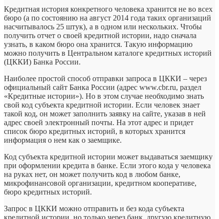
Кредитная история конкретного человека хранится не во всех
бюро (а по состоянию на август 2014 года таких организаций
насчитывалось 25 штук), а в одном или нескольких. Чтобы
получить отчет о своей кредитной истории, надо сначала
узнать, в каком бюро она хранится. Такую информацию
можно получить в Центральном каталоге кредитных историй
(ЦККИ) Банка России.
Наиболее простой способ отправки запроса в ЦККИ – через
официальный сайт Банка России (адрес www.cbr.ru, раздел
«Кредитные истории»). Но в этом случае необходимо знать
свой код субъекта кредитной истории. Если человек знает
такой код, он может заполнить заявку на сайте, указав в ней
адрес своей электронный почты. На этот адрес и придет
список бюро кредитных историй, в которых хранится
информация о нем как о заемщике.
Код субъекта кредитной истории может выдаваться заемщику
при оформлении кредита в банке. Если этого кода у человека
на руках нет, он может получить код в любом банке,
микрофинансовой организации, кредитном кооперативе,
бюро кредитных историй.
Запрос в ЦККИ можно отправить и без кода субъекта
кредитной истории, но только через банк, другую кредитную