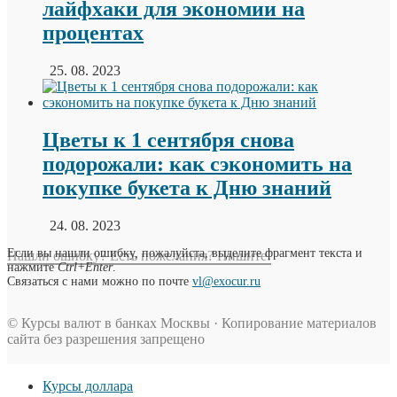
лайфхаки для экономии на
процентах
25. 08. 2023
Цветы к 1 сентября снова
подорожали: как сэкономить на
покупке букета к Дню знаний
24. 08. 2023
Если вы нашли ошибку, пожалуйста, выделите фрагмент текста и
Нашли ошибку? Есть пожелания? Пишите!
нажмите
Ctrl+Enter
.
Связаться с нами можно по почте
vl@exocur.ru
© Курсы валют в банках Москвы · Копирование материалов
сайта без разрешения запрещено
Курсы доллара