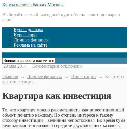
Курсы валют в банках Москвы
Выбирайте самый выгодный курс обмена валют: доллара и
евро!
Курсы доллара
Курсы евро
Личные финансы
Реклама на сайте
Открыть меню
к
29 мая 2014
Комментарии
отключены
записи
Квартира
Главная
→
Личные финансы
→
Инвестиции
→
Квартира
как
как инвестиция
инвестиция
Квартира как инвестиция
То, что квартиру можно рассматривать, как инвестиционный
объект, понятно каждому. Но степень интереса к такому
способу инвестиций – величина непостоянная. Во время бума
недвижимости в начале и середине двухтысячных казалось,