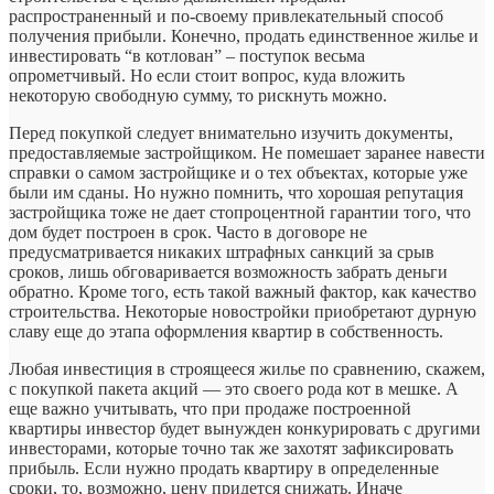
распространенный и по-своему привлекательный способ
получения прибыли. Конечно, продать единственное жилье и
инвестировать “в котлован” – поступок весьма
опрометчивый. Но если стоит вопрос, куда вложить
некоторую свободную сумму, то рискнуть можно.
Перед покупкой следует внимательно изучить документы,
предоставляемые застройщиком. Не помешает заранее навести
справки о самом застройщике и о тех объектах, которые уже
были им сданы. Но нужно помнить, что хорошая репутация
застройщика тоже не дает стопроцентной гарантии того, что
дом будет построен в срок. Часто в договоре не
предусматривается никаких штрафных санкций за срыв
сроков, лишь обговаривается возможность забрать деньги
обратно. Кроме того, есть такой важный фактор, как качество
строительства. Некоторые новостройки приобретают дурную
славу еще до этапа оформления квартир в собственность.
Любая инвестиция в строящееся жилье по сравнению, скажем,
с покупкой пакета акций — это своего рода кот в мешке. А
еще важно учитывать, что при продаже построенной
квартиры инвестор будет вынужден конкурировать с другими
инвесторами, которые точно так же захотят зафиксировать
прибыль. Если нужно продать квартиру в определенные
сроки, то, возможно, цену придется снижать. Иначе