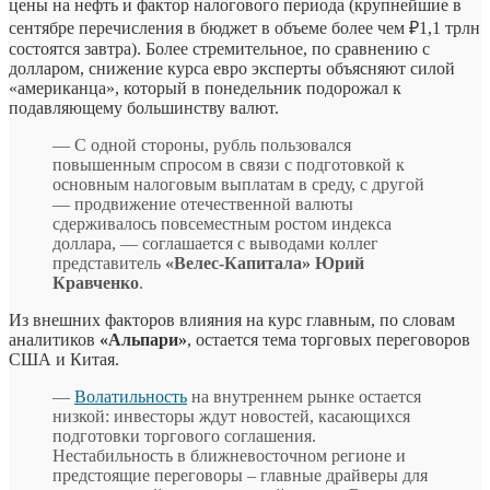
цены на нефть и фактор налогового периода (крупнейшие в
сентябре перечисления в бюджет в объеме более чем ₽1,1 трлн
состоятся завтра). Более стремительное, по сравнению с
долларом, снижение курса евро эксперты объясняют силой
«американца», который в понедельник подорожал к
подавляющему большинству валют.
— С одной стороны, рубль пользовался
повышенным спросом в связи с подготовкой к
основным налоговым выплатам в среду, с другой
— продвижение отечественной валюты
сдерживалось повсеместным ростом индекса
доллара, — соглашается с выводами коллег
представитель
«Велес-Капитала» Юрий
Кравченко
.
Из внешних факторов влияния на курс главным, по словам
аналитиков
«Альпари»
, остается тема торговых переговоров
США и Китая.
—
Волатильность
на внутреннем рынке остается
низкой: инвесторы ждут новостей, касающихся
подготовки торгового соглашения.
Нестабильность в ближневосточном регионе и
предстоящие переговоры – главные драйверы для