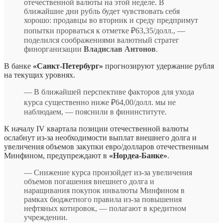
отечественной валюты на этой неделе. В
ближайшие дни рубль будет чувствовать себя
хорошо: продавцы во вторник и среду предпримут
попытки прорваться к отметке ₽63,35/долл., —
поделился соображениями валютный стратег
финорганизации
Владислав Антонов
.
В банке
«Санкт-Петербург»
прогнозируют удержание рубля
на текущих уровнях.
— В ближайшей перспективе факторов для ухода
курса существенно ниже ₽64,00/долл. мы не
наблюдаем, — пояснили в фининституте.
К началу IV квартала позиции отечественной валюты
ослабнут из-за необходимости выплат внешнего долга и
увеличения объемов закупки евро/долларов отечественным
Минфином, предупреждают в
«Нордеа-Банке»
.
— Снижение курса произойдет из-за увеличения
объемов погашения внешнего долга и
наращивания покупок инвалюты Минфином в
рамках бюджетного правила из-за повышения
нефтяных котировок, — полагают в кредитном
учреждении.