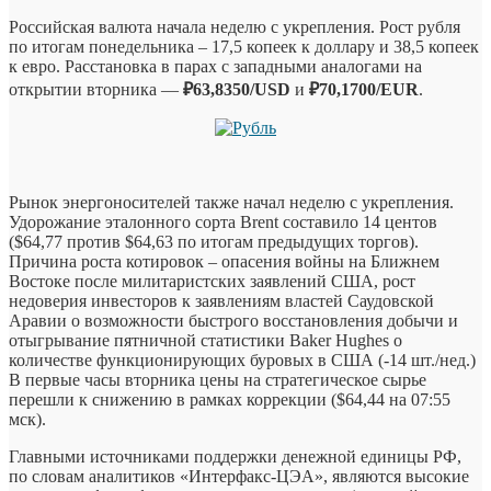
Российская валюта начала неделю с укрепления. Рост рубля
по итогам понедельника – 17,5 копеек к доллару и 38,5 копеек
к евро. Расстановка в парах с западными аналогами на
открытии вторника —
₽63,8350/USD
и
₽70,1700/EUR
.
Рынок энергоносителей также начал неделю с укрепления.
Удорожание эталонного сорта Brent составило 14 центов
($64,77 против $64,63 по итогам предыдущих торгов).
Причина роста котировок – опасения войны на Ближнем
Востоке после милитаристских заявлений США, рост
недоверия инвесторов к заявлениям властей Саудовской
Аравии о возможности быстрого восстановления добычи и
отыгрывание пятничной статистики Baker Hughes о
количестве функционирующих буровых в США (-14 шт./нед.)
В первые часы вторника цены на стратегическое сырье
перешли к снижению в рамках коррекции ($64,44 на 07:55
мск).
Главными источниками поддержки денежной единицы РФ,
по словам аналитиков «Интерфакс-ЦЭА», являются высокие