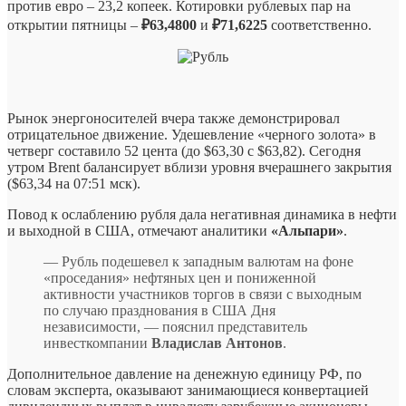
против евро – 23,2 копеек. Котировки рублевых пар на
открытии пятницы –
₽63,4800
и
₽71,6225
соответственно.
Рынок энергоносителей вчера также демонстрировал
отрицательное движение. Удешевление «черного золота» в
четверг составило 52 цента (до $63,30 с $63,82). Сегодня
утром Brent балансирует вблизи уровня вчерашнего закрытия
($63,34 на 07:51 мск).
Повод к ослаблению рубля дала негативная динамика в нефти
и выходной в США, отмечают аналитики
«Альпари»
.
— Рубль подешевел к западным валютам на фоне
«проседания» нефтяных цен и пониженной
активности участников торгов в связи с выходным
по случаю празднования в США Дня
независимости, — пояснил представитель
инвесткомпании
Владислав Антонов
.
Дополнительное давление на денежную единицу РФ, по
словам эксперта, оказывают занимающиеся конвертацией