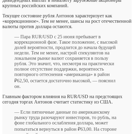
дивидендных выплат в инвалюту зарубежные акционеры
крупных российских компаний.
Текущее состояние рубля Антонов характеризует как
«коррекционное». Тем не менее, шансы на рост отечественной
валюты против доллара остаются.
— Пара RUR/USD с 25 июня пребывает в
коррекционной фазе. Такое положение, с высокой
долей вероятности, продлится до начала будущей
недели. Тем не менее, настрой спекулянтов на
локальном рынке валют сохраняется в пользу
рубля. Это значит, что, несмотря на практически
полное отсутствие поддержки, вероятность
повторного оттеснения «американца» в район
₽62,50, остается достаточно высокой, — пояснил
он.
Главным фактором влияния на RUR/USD на предстоящих
сегодня торгах Антонов считает статистику из США.
— Если пятничные данные по американскому
рынку труда разочаруют инвесторов, то рубль, на
фоне глобального ослабления доллара, может
попытаться вернуться в район ₽63,00. На стороне