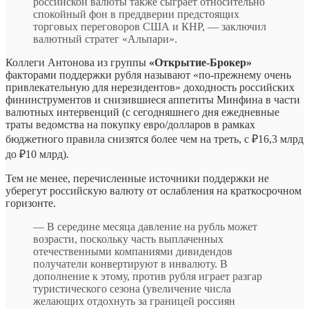
российской валюты также сыграет относительно
спокойный фон в преддверии предстоящих
торговых переговоров США и КНР, — заключил
валютный стратег «Альпари».
Коллеги Антонова из группы
«Открытие-Брокер»
факторами поддержки рубля называют «по-прежнему очень
привлекательную для нерезидентов» доходность российских
фининструментов и снизившиеся аппетиты Минфина в части
валютных интервенций (с сегодняшнего дня ежедневные
траты ведомства на покупку евро/долларов в рамках
бюджетного правила снизятся более чем на треть, с ₽16,3 млрд
до ₽10 млрд).
Тем не менее, перечисленные источники поддержки не
уберегут российскую валюту от ослабления на краткосрочном
горизонте.
— В середине месяца давление на рубль может
возрасти, поскольку часть выплаченных
отечественными компаниями дивидендов
получатели конвертируют в инвалюту. В
дополнение к этому, против рубля играет разгар
туристического сезона (увеличение числа
желающих отдохнуть за границей россиян