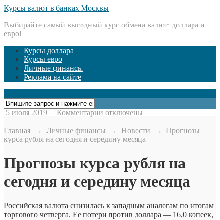
Курсы валют в банках Москвы
Выбирайте самый выгодный курс обмена валют: доллара и
евро!
Курсы доллара
Курсы евро
Личные финансы
Реклама на сайте
Открыть меню
к
5 июля 2019
Комментарии
отключены
записи
Прогнозы
Главная
→
Личные финансы
→
Новости
→
Прогнозы
курса
курса рубля на сегодня и середину месяца
рубля
на
Прогнозы курса рубля на
сегодня
и
сегодня и середину месяца
середину
месяца
Российская валюта снизилась к западным аналогам по итогам
торгового четверга. Ее потери против доллара — 16,0 копеек,