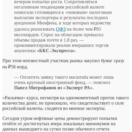
вечером попытки роста. Сопротивляться
негативным тенденциям российской валюте
помогали готовящиеся к «пиковым» налоговым
выплатам экспортеры и результаты последних
аукционов Минфина, в ходе которых ведомству
удалось реализовать
ОФЗ
на более чем ₽85
миллиардов. Спрос на облигации превысил
объемы продаж почти в 1,8 раз, —
прокомментировали реалии вчерашних торгов
аналитики
«БКС-Экспресса»
.
При этом неизвестный участник рынка закупил бумаг сразу
на ₽58 млрд.
— Оплатить заявку такого масштаба может лишь
очень крупный иностранный фонд, — пояснил
Павел Митрофанов из «Эксперт РА»
.
«Раскачки» курса, несмотря на одномоментный приток такого
количества денег, не произошло, что свидетельствует о силе
российской валюты, сходятся во мнении эксперты.
Сегодня утром нефтяные цены демонстрируют попытки
отойти от достигнутых вчера локальных минимумов на
данных вышедшего на сутки позже обычного отчета