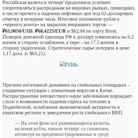
Российская валюта в четверг продолжила успешно
сопротивляться распродажам на мировых рынках, приведших,
в числе прочего к падению нефтяных цен под 62-долларовую
отметку в вечерние часы. Итоговое положение рубля и
«черного золота» на закрытии вчерашних торгов —
₽61,9050/USD
,
₽68,4225/EUR
и $62,04 по сорту Brent.
Позиции денежной единицы РФ к доллару изменились на 6,2
копеек в сторону ослабления, к евро – на 17,5 копеек в
сторону укрепления. Стратегическое сырье потеряло в цене
1,17 долл. (с $63,21).
Причина негативной динамики на глобальных площадках –
ухудшение ситуации с атипичным вирусом в Китае.
Распространение неизвестного науке заболевания порождает
слухи о возможности падения спроса на топливо в
Поднебесной, ослабления экономической активности в
азиатском регионе и замедления роста глобального ВВП.
— На этом фоне все развивающиеся валюты,
включая рубль, начали четверг со снижения,
несмотря на продемонстрированные в среду