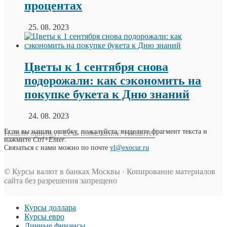
процентах
25. 08. 2023
Цветы к 1 сентября снова
подорожали: как сэкономить на
покупке букета к Дню знаний
24. 08. 2023
Если вы нашли ошибку, пожалуйста, выделите фрагмент текста и
Нашли ошибку? Есть пожелания? Пишите!
нажмите
Ctrl+Enter
.
Связаться с нами можно по почте
vl@exocur.ru
© Курсы валют в банках Москвы · Копирование материалов
сайта без разрешения запрещено
Курсы доллара
Курсы евро
Личные финансы