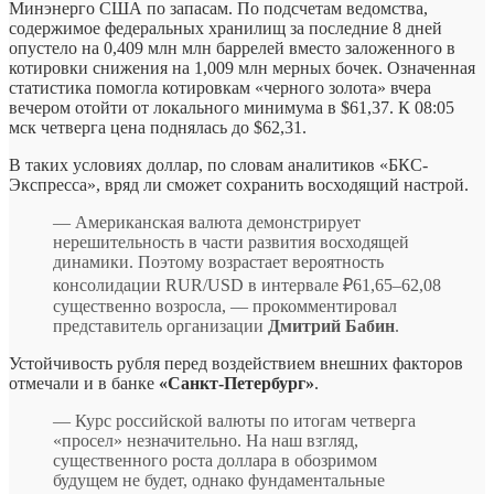
Минэнерго США по запасам. По подсчетам ведомства,
содержимое федеральных хранилищ за последние 8 дней
опустело на 0,409 млн млн баррелей вместо заложенного в
котировки снижения на 1,009 млн мерных бочек. Означенная
статистика помогла котировкам «черного золота» вчера
вечером отойти от локального минимума в $61,37. К 08:05
мск четверга цена поднялась до $62,31.
В таких условиях доллар, по словам аналитиков «БКС-
Экспресса», вряд ли сможет сохранить восходящий настрой.
— Американская валюта демонстрирует
нерешительность в части развития восходящей
динамики. Поэтому возрастает вероятность
консолидации RUR/USD в интервале ₽61,65–62,08
существенно возросла, — прокомментировал
представитель организации
Дмитрий Бабин
.
Устойчивость рубля перед воздействием внешних факторов
отмечали и в банке
«Санкт-Петербург»
.
— Курс российской валюты по итогам четверга
«просел» незначительно. На наш взгляд,
существенного роста доллара в обозримом
будущем не будет, однако фундаментальные