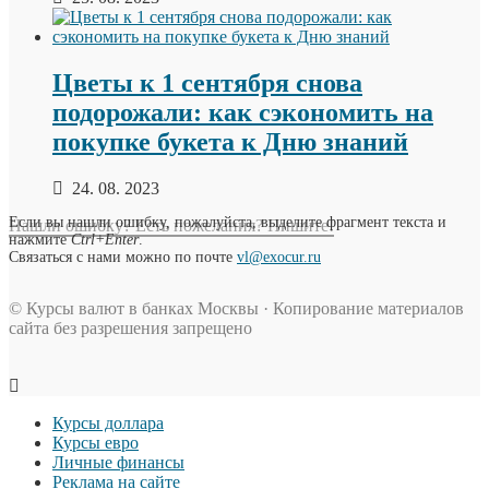
Цветы к 1 сентября снова
подорожали: как сэкономить на
покупке букета к Дню знаний
24. 08. 2023
Если вы нашли ошибку, пожалуйста, выделите фрагмент текста и
Нашли ошибку? Есть пожелания? Пишите!
нажмите
Ctrl+Enter
.
Связаться с нами можно по почте
vl@exocur.ru
© Курсы валют в банках Москвы · Копирование материалов
сайта без разрешения запрещено
Курсы доллара
Курсы евро
Личные финансы
Реклама на сайте