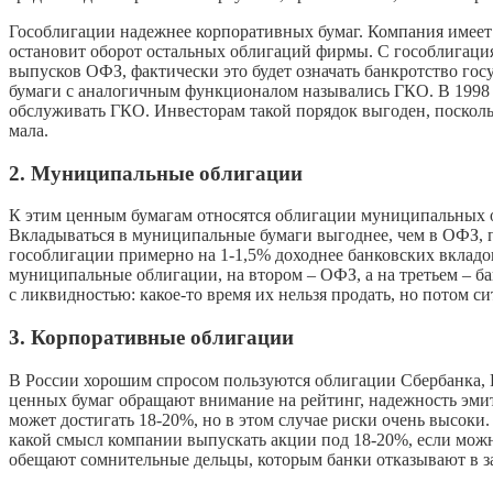
Гособлигации надежнее корпоративных бумаг. Компания имеет
остановит оборот остальных облигаций фирмы. С гособлигация
выпусков ОФЗ, фактически это будет означать банкротство гос
бумаги с аналогичным функционалом назывались ГКО. В 1998 г
обслуживать ГКО. Инвесторам такой порядок выгоден, посколь
мала.
2. Муниципальные облигации
К этим ценным бумагам относятся облигации муниципальных о
Вкладываться в муниципальные бумаги выгоднее, чем в ОФЗ, п
гособлигации примерно на 1-1,5% доходнее банковских вкладов.
муниципальные облигации, на втором – ОФЗ, а на третьем – 
с ликвидностью: какое-то время их нельзя продать, но потом с
3. Корпоративные облигации
В России хорошим спросом пользуются облигации Сбербанка, 
ценных бумаг обращают внимание на рейтинг, надежность эмит
может достигать 18-20%, но в этом случае риски очень высоки
какой смысл компании выпускать акции под 18-20%, если можно
обещают сомнительные дельцы, которым банки отказывают в з