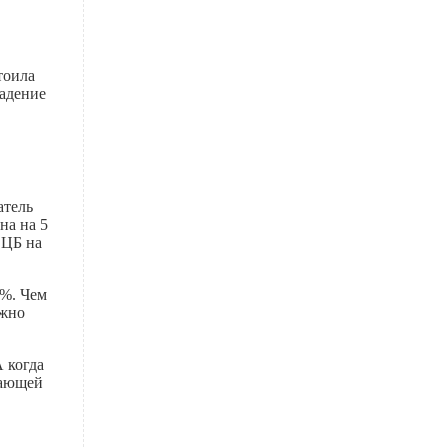
тоила
падение
атель
на на 5
 ЦБ на
0%. Чем
лжно
 когда
шающей