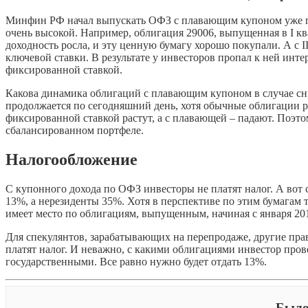
Минфин РФ начал выпускать ОФЗ с плавающим купоном уже пос
очень высокой. Например, облигация 29006, выпущенная в I кв
доходность росла, и эту ценную бумагу хорошо покупали. А с I
ключевой ставки. В результате у инвесторов пропал к ней инте
фиксированной ставкой.
Какова динамика облигаций с плавающим купоном в случае сни
продолжается по сегодняшний день, хотя обычные облигации ра
фиксированной ставкой растут, а с плавающей – падают. Поэт
сбалансированном портфеле.
Налогообложение
С купонного дохода по ОФЗ инвесторы не платят налог. А вот
13%, а нерезиденты 35%. Хотя в перспективе по этим бумагам т
имеет место по облигациям, выпущенным, начиная с января 201
Для спекулянтов, зарабатывающих на перепродаже, другие пр
платят налог. И неважно, с какими облигациями инвестор про
государственными. Все равно нужно будет отдать 13%.
Было