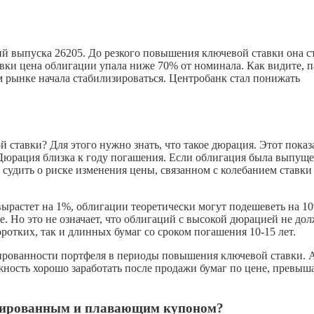
й выпуска 26205. До резкого повышения ключевой ставки она с
авки цена облигации упала ниже 70% от номинала. Как видите, 
 рынке начала стабилизироваться. Центробанк стал понижать
 ставки? Для этого нужно знать, что такое дюрация. Этот показ
 Дюрация близка к году погашения. Если облигация была выпуще
 судить о риске изменения цены, связанном с колебанием ставки
 вырастет на 1%, облигации теоретически могут подешеветь на 1
. Но это не означает, что облигаций с высокой дюрацией не до
ротких, так и длинных бумаг со сроком погашения 10-15 лет.
ированности портфеля в периоды повышения ключевой ставки. А
жность хорошо заработать после продажи бумаг по цене, превы
ксированным и плавающим купоном?