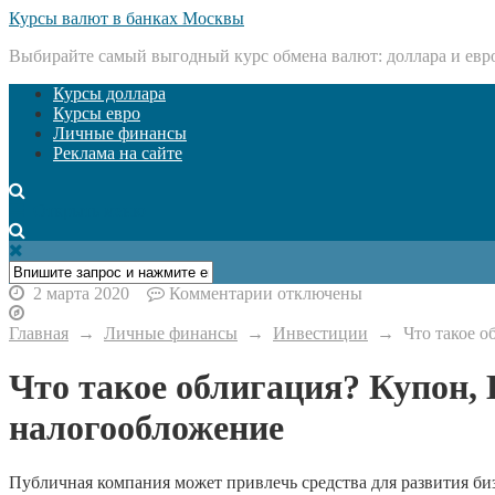
Курсы валют в банках Москвы
Выбирайте самый выгодный курс обмена валют: доллара и евр
Курсы доллара
Курсы евро
Личные финансы
Реклама на сайте
Открыть меню
к
2 марта 2020
Комментарии
отключены
записи
Что
Главная
→
Личные финансы
→
Инвестиции
→
Что такое 
такое
облигация?
Что такое облигация? Купон,
Купон,
НКД,
налогообложение
оферта,
дюрация,
налогообложение
Публичная компания может привлечь средства для развития биз