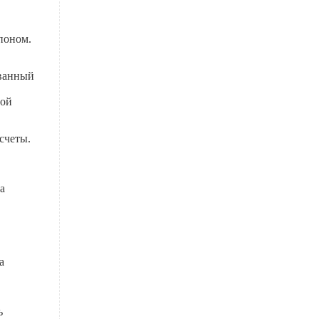
поном.
ованный
ной
счеты.
а
а
ь