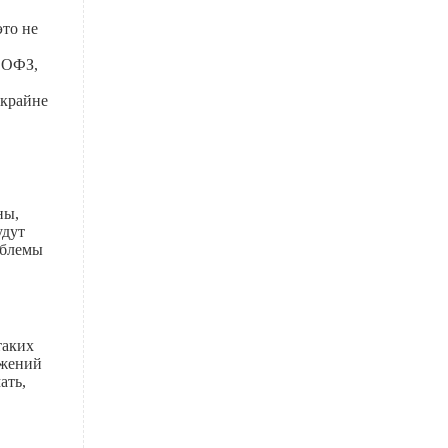
 это не
о ОФЗ,
 крайне
ны,
удут
облемы
таких
ожений
ать,