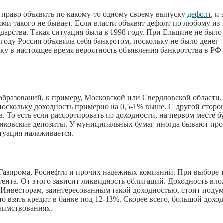
 право объявить по какому-то одному своему выпуску
дефолт
, и
ми такого не бывает. Если власти объявят дефолт по любому из
ударства. Такая ситуация была в 1998 году. При Ельцине не был
оду Россия объявила себя банкротом, поскольку не было денег
ку в настоящее время вероятность объявления банкротства в РФ
бразований, к примеру, Московской или Свердловской области.
оскольку доходность примерно на 0,5-1% выше. С другой сторо
 То есть если рассортировать по доходности, на первом месте б
банковские депозиты. У муниципальных бумаг иногда бывают пр
итуация налаживается.
Газпрома, Роснефти и прочих надежных компаний. При выборе 
ента. От этого зависит ликвидность облигаций. Доходность вл
. Инвесторам, заинтересованным такой доходностью, стоит подум
 взять кредит в банке под 12-13%. Скорее всего, большой доход
аимствованиях.