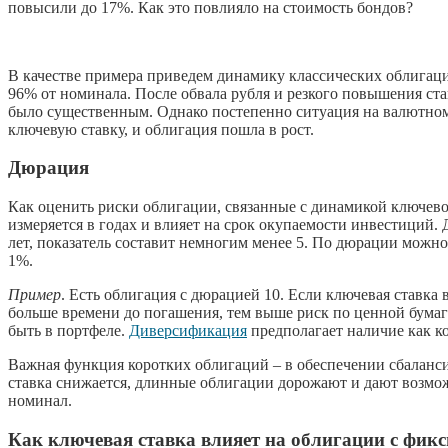
повысили до 17%. Как это повлияло на стоимость бондов?
В качестве примера приведем динамику классических облигаци
96% от номинала. После обвала рубля и резкого повышения ст
было существенным. Однако постепенно ситуация на валютном
ключевую ставку, и облигация пошла в рост.
Дюрация
Как оценить риски облигации, связанные с динамикой ключевой
измеряется в годах и влияет на срок окупаемости инвестиций.
лет, показатель составит немногим менее 5. По дюрации можно
1%.
Пример
. Есть облигация с дюрацией 10. Если ключевая ставка
больше времени до погашения, тем выше риск по ценной бумаге
быть в портфеле.
Диверсификация
предполагает наличие как ко
Важная функция коротких облигаций – в обеспечении сбаланс
ставка снижается, длинные облигации дорожают и дают возмо
номинал.
Как ключевая ставка влияет на облигации с фи