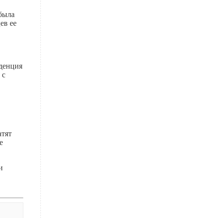
была
ев ее
нденция
 с
атят
е
и