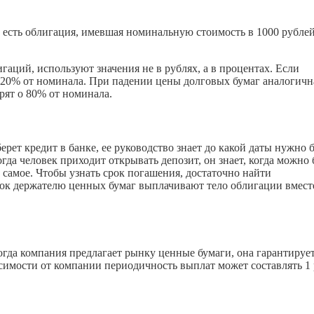
о есть облигация, имевшая номинальную стоимость в 1000 рублей
игаций, используют значения не в рублях, а в процентах. Если
т 120% от номинала. При падении цены долговых бумаг аналогичн
рят о 80% от номинала.
ет кредит в банке, ее руководство знает до какой даты нужно б
гда человек приходит открывать депозит, он знает, когда можно 
 самое. Чтобы узнать срок погашения, достаточно найти
рок держателю ценных бумаг выплачивают тело облигации вмест
гда компания предлагает рынку ценные бумаги, она гарантируе
исимости от компании периодичность выплат может составлять 1 