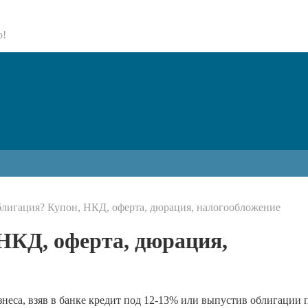
о!
облигация? Купон, НКД, оферта, дюрация, налогообложение
 НКД, оферта, дюрация,
неса, взяв в банке кредит под 12-13% или выпустив облигации п