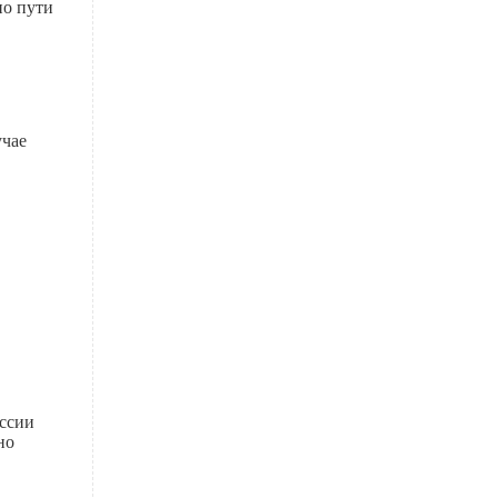
по пути
учае
оссии
но