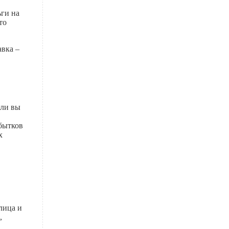
ьги на
то
авка –
сли вы
убытков
х
лица и
,