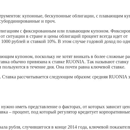
трументов: купонные, бескупонные облигации, с плавающим ку
 субординированные и проч.
облигациям с фиксированным или плавающим купоном. Фиксир
 от ситуации в стране и цены облигаций процент всегда идет от
1000 рублей и ставкой 10%. В этом случае годовой доход по од
щим купоном, поскольку не хотят вникать в более сложные ра
ставка обычно привязана к ставке RUONIA. Так называют ставку
пользуются в течение дня. Она почти равна ключевой ставке.
. Ставка рассчитывается следующим образом: средняя RUONIA з
нужно иметь представление о факторах, от которых зависит цен
тавка – процент, под который регулятор кредитует корпоративные
ала рубля, случившегося в конце 2014 года, ключевой показател