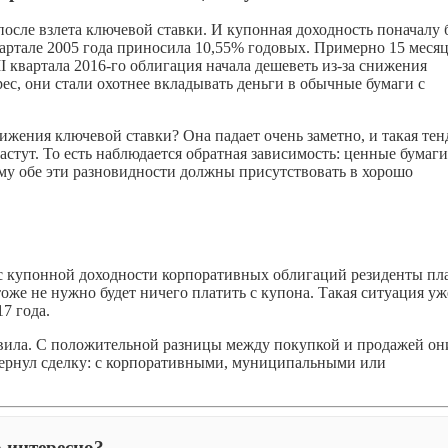
ле взлета ключевой ставки. И купонная доходность поначалу 
артале 2005 года приносила 10,55% годовых. Примерно 15 месяц
II квартала 2016-го облигация начала дешеветь из-за снижения
рес, они стали охотнее вкладывать деньги в обычные бумаги с
жения ключевой ставки? Она падает очень заметно, и такая те
стут. То есть наблюдается обратная зависимость: ценные бумаги
ому обе эти разновидности должны присутствовать в хорошо
 с купонной доходности корпоративных облигаций резиденты пл
оже не нужно будет ничего платить с купона. Такая ситуация уж
7 года.
авила. С положительной разницы между покупкой и продажей он
вернул сделку: с корпоративными, муниципальными или
 интересно?