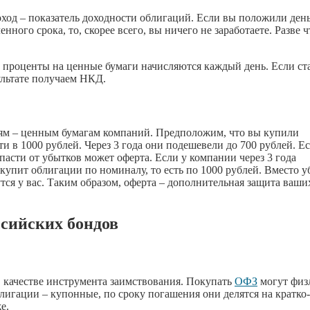
ход – показатель доходности облигаций. Если вы положили ден
ного срока, то, скорее всего, вы ничего не заработаете. Разве ч
 проценты на ценные бумаги начисляются каждый день. Если ст
ультате получаем НКД.
ям – ценным бумагам компаний. Предположим, что вы купили
и в 1000 рублей. Через 3 года они подешевели до 700 рублей. Е
асти от убытков может оферта. Если у компании через 3 года
ыкупит облигации по номиналу, то есть по 1000 рублей. Вместо 
тся у вас. Таким образом, оферта – дополнительная защита ваши
ссийских бондов
 качестве инструмента заимствования. Покупать
ОФЗ
могут физ
лигации – купонные, по сроку погашения они делятся на кратко-
е.