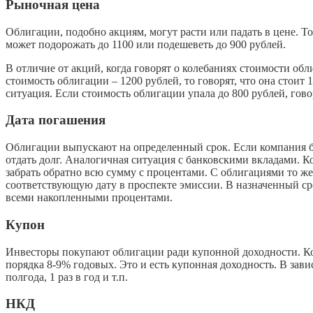
Рыночная цена
Облигации, подобно акциям, могут расти или падать в цене. Т
может подорожать до 1100 или подешеветь до 900 рублей.
В отличие от акций, когда говорят о колебаниях стоимости обл
стоимость облигации – 1200 рублей, то говорят, что она стои
ситуация. Если стоимость облигации упала до 800 рублей, гово
Дата погашения
Облигации выпускают на определенный срок. Если компания бер
отдать долг. Аналогичная ситуация с банковскими вкладами. Ко
забрать обратно всю сумму с процентами. С облигациями то же
соответствующую дату в проспекте эмиссии. В назначенный с
всеми накопленными процентами.
Купон
Инвесторы покупают облигации ради купонной доходности. Ко
порядка 8-9% годовых. Это и есть купонная доходность. В зав
полгода, 1 раз в год и т.п.
НКД