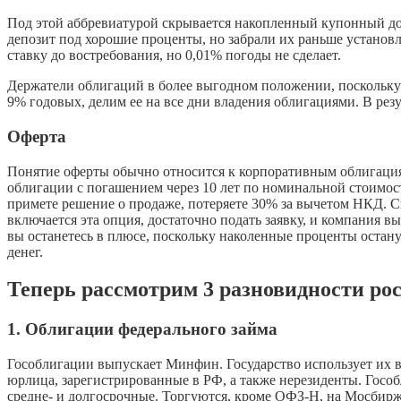
Под этой аббревиатурой скрывается накопленный купонный до
депозит под хорошие проценты, но забрали их раньше установлен
ставку до востребования, но 0,01% погоды не сделает.
Держатели облигаций в более выгодном положении, поскольку
9% годовых, делим ее на все дни владения облигациями. В рез
Оферта
Понятие оферты обычно относится к корпоративным облигаци
облигации с погашением через 10 лет по номинальной стоимост
примете решение о продаже, потеряете 30% за вычетом НКД. Сп
включается эта опция, достаточно подать заявку, и компания в
вы останетесь в плюсе, поскольку наколенные проценты остану
денег.
Теперь рассмотрим 3 разновидности ро
1. Облигации федерального займа
Гособлигации выпускает Минфин. Государство использует их в
юрлица, зарегистрированные в РФ, а также нерезиденты. Гособ
средне- и долгосрочные. Торгуются, кроме ОФЗ-Н, на Мосбирж