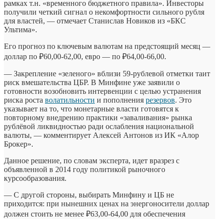
рамках т.н. «временного бюджетного правила». Инвесторы
получили четкий сигнал о некомфортности сильного рубля
для властей, — отмечает Станислав Новиков из «БКС
Ультима».
Его прогноз по ключевым валютам на предстоящий месяц —
доллар по ₽60,00-62,00, евро — по ₽64,00-66,00.
— Закрепление «зеленого» вблизи 59-рублевой отметки таит
риск вмешательства ЦБР. В Минфине уже заявили о
готовности возобновить интервенции с целью устранения
риска роста
волатильности
и пополнения
резервов
. Это
указывает на то, что монетарные власти готовятся к
повторному внедрению практики «заваливания» рынка
рублёвой ликвидностью ради ослабления национальной
валюты, — комментирует Алексей Антонов из ИК «Алор
Брокер».
Данное решение, по словам эксперта, идет вразрез с
объявленной в 2014 году политикой рыночного
курсообразования.
— С другой стороны, выбирать Минфину и ЦБ не
приходится: при нынешних ценах на энергоносители доллар
должен стоить не менее ₽63,00-64,00 для обеспечения