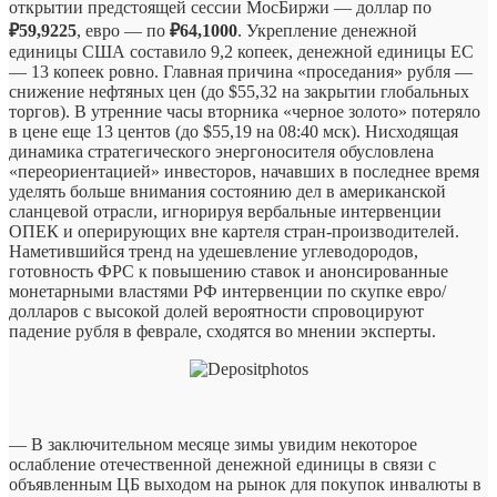
открытии предстоящей сессии МосБиржи — доллар по
₽59,9225
, евро — по
₽64,1000
. Укрепление денежной
единицы США составило 9,2 копеек, денежной единицы ЕС
— 13 копеек ровно. Главная причина «проседания» рубля —
снижение нефтяных цен (до $55,32 на закрытии глобальных
торгов). В утренние часы вторника «черное золото» потеряло
в цене еще 13 центов (до $55,19 на 08:40 мск). Нисходящая
динамика стратегического энергоносителя обусловлена
«переориентацией» инвесторов, начавших в последнее время
уделять больше внимания состоянию дел в американской
сланцевой отрасли, игнорируя вербальные интервенции
ОПЕК и оперирующих вне картеля стран-производителей.
Наметившийся тренд на удешевление углеводородов,
готовность ФРС к повышению ставок и анонсированные
монетарными властями РФ интервенции по скупке евро/
долларов с высокой долей вероятности спровоцируют
падение рубля в феврале, сходятся во мнении эксперты.
— В заключительном месяце зимы увидим некоторое
ослабление отечественной денежной единицы в связи с
объявленным ЦБ выходом на рынок для покупок инвалюты в