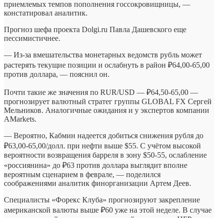
приемлемых темпов пополнения госсокровищницы, —
констатировал аналитик.
Прогноз шефа проекта Dolgi.ru Павла Дашевского еще
пессимистичнее.
— Из-за вмешательства монетарных ведомств рубль может
растерять текущие позиции и ослабнуть в район ₽64,00-65,00
против доллара, — пояснил он.
Почти такие же значения по RUR/USD — ₽64,50-65,00 —
прогнозирует валютный стратег группы GLOBAL FX Сергей
Мельников. Аналогичные ожидания и у экспертов компании
AMarkets.
— Вероятно, Кабмин надеется добиться снижения рубля до
₽63,00-65,00/долл. при нефти выше $55. С учётом высокой
вероятности возвращения барреля в зону $50-55, ослабление
«россиянина» до ₽63 против доллара выглядит вполне
вероятным сценарием в феврале, — поделился
соображениями аналитик финорганизации Артем Деев.
Специалисты «Форекс Клуба» прогнозируют закрепление
американской валюты выше ₽60 уже на этой неделе. В случае