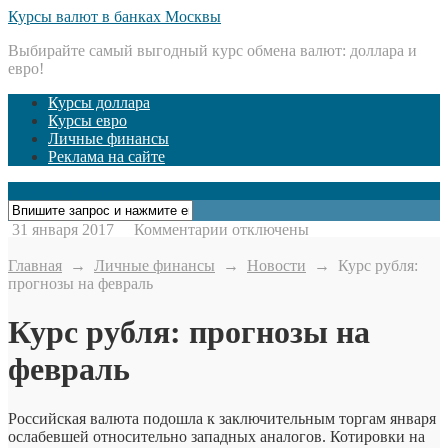
Курсы валют в банках Москвы
Выбирайте самый выгодный курс обмена валют: доллара и
евро!
Курсы доллара
Курсы евро
Личные финансы
Реклама на сайте
Открыть меню
к
31 января 2017
Комментарии
отключены
записи
Курс
Главная
→
Личные финансы
→
Новости
→
Курс рубля:
рубля:
прогнозы на февраль
прогнозы
на
Курс рубля: прогнозы на
февраль
февраль
Российская валюта подошла к заключительным торгам января
ослабевшей относительно западных аналогов. Котировки на