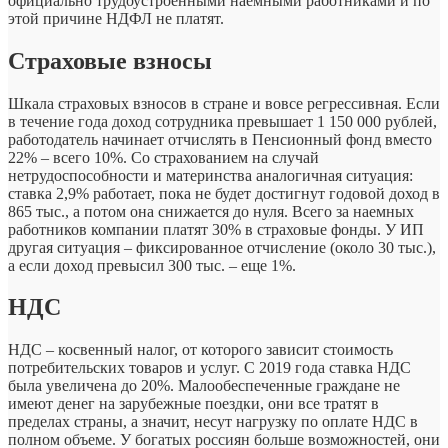
официально трудоустроенными наемными работниками и по
этой причине НДФЛ не платят.
Страховые взносы
Шкала страховых взносов в стране и вовсе регрессивная. Если
в течение года доход сотрудника превышает 1 150 000 рублей,
работодатель начинает отчислять в Пенсионный фонд вместо
22% – всего 10%. Со страхованием на случай
нетрудоспособности и материнства аналогичная ситуация:
ставка 2,9% работает, пока не будет достигнут годовой доход в
865 тыс., а потом она снижается до нуля. Всего за наемных
работников компании платят 30% в страховые фонды. У ИП
другая ситуация – фиксированное отчисление (около 30 тыс.),
а если доход превысил 300 тыс. – еще 1%.
НДС
НДС – косвенный налог, от которого зависит стоимость
потребительских товаров и услуг. С 2019 года ставка НДС
была увеличена до 20%. Малообеспеченные граждане не
имеют денег на зарубежные поездки, они все тратят в
пределах страны, а значит, несут нагрузку по оплате НДС в
полном объеме. У богатых россиян больше возможностей, они