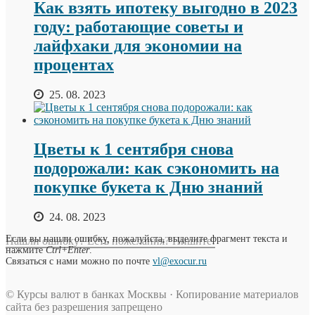
Как взять ипотеку выгодно в 2023
году: работающие советы и
лайфхаки для экономии на
процентах
25. 08. 2023
Цветы к 1 сентября снова
подорожали: как сэкономить на
покупке букета к Дню знаний
24. 08. 2023
Если вы нашли ошибку, пожалуйста, выделите фрагмент текста и
Нашли ошибку? Есть пожелания? Пишите!
нажмите
Ctrl+Enter
.
Связаться с нами можно по почте
vl@exocur.ru
© Курсы валют в банках Москвы · Копирование материалов
сайта без разрешения запрещено