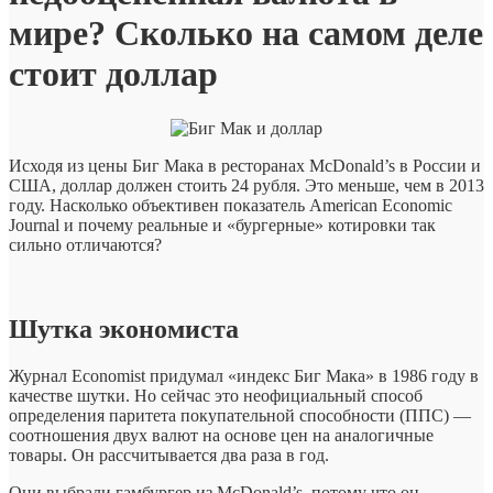
на
мире? Сколько на самом деле
самом
деле
стоит доллар
стоит
доллар
Исходя из цены Биг Мака в ресторанах McDonald’s в России и
США, доллар должен стоить 24 рубля. Это меньше, чем в 2013
году. Насколько объективен показатель American Economic
Journal и почему реальные и «бургерные» котировки так
сильно отличаются?
Шутка экономиста
Журнал Economist придумал «индекс Биг Мака» в 1986 году в
качестве шутки. Но сейчас это неофициальный способ
определения паритета покупательной способности (ППС) —
соотношения двух валют на основе цен на аналогичные
товары. Он рассчитывается два раза в год.
Они выбрали гамбургер из McDonald’s, потому что он