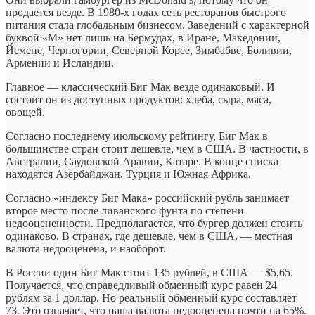
продается везде. В 1980-х годах сеть ресторанов быстрого
питания стала глобальным бизнесом. Заведений с характерной
буквой «М» нет лишь на Бермудах, в Иране, Македонии,
Йемене, Черногории, Северной Корее, Зимбабве, Боливии,
Армении и Исландии.
Главное — классический Биг Мак везде одинаковый. И
состоит он из доступных продуктов: хлеба, сыра, мяса,
овощей.
Согласно последнему июльскому рейтингу, Биг Мак в
большинстве стран стоит дешевле, чем в США. В частности, в
Австралии, Саудовской Аравии, Катаре. В конце списка
находятся Азербайджан, Турция и Южная Африка.
Согласно «индексу Биг Мака» российский рубль занимает
второе место после ливанского фунта по степени
недооцененности. Предполагается, что бургер должен стоить
одинаково. В странах, где дешевле, чем в США, — местная
валюта недооценена, и наоборот.
В России один Биг Мак стоит 135 рублей, в США — $5,65.
Получается, что справедливый обменный курс равен 24
рублям за 1 доллар. Но реальный обменный курс составляет
73. Это означает, что наша валюта недооценена почти на 65%.