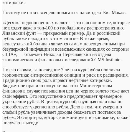
котировки.
Поэтому не стоит всецело полагаться на «индекс Биг Мака».
«Десятка недооцененных валют — это в основном те, которые
не входят даже в топ-100 по глобальному распространению.
Ливанский фунт — прекрасный пример. Да и российский
рубль также находится в этом списке. В то же время,
венесуэльский боливар является самым переоцененным при
безудержной инфляции и всевозможных санкциях со стороны
США», — отмечает Николай Переславский из отдела
экономических и финансовых исследований CMS Institute.
По его словам, за последние 7 лет на курс рубля повлияла
геополитика: антироссийские санкции и риск их расширения.
Традиционно свою роль играют нефтяные котировки.
Бюджетное правило покупки валюты Министерством
финансов в случае повышения цен на черное золото тоже дает
свой эффект. Это искусственно предотвращает чрезмерное
укрепление рубля. В целом, курсообразующая политика не
способствует укреплению рубля. Дело в том, что умеренно
слабый рубль увеличивает доходы бюджета от поставок за
рубеж. Экспортеры, которые доминируют в экономике, также
получают выгоду.