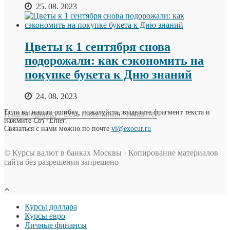
25. 08. 2023
Цветы к 1 сентября снова
подорожали: как сэкономить на
покупке букета к Дню знаний
24. 08. 2023
Если вы нашли ошибку, пожалуйста, выделите фрагмент текста и
Нашли ошибку? Есть пожелания? Пишите!
нажмите
Ctrl+Enter
.
Связаться с нами можно по почте
vl@exocur.ru
© Курсы валют в банках Москвы · Копирование материалов
сайта без разрешения запрещено
Курсы доллара
Курсы евро
Личные финансы