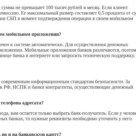
 сумма не превышает 100 тысяч рублей в месяц. Если клиент
комиссию. Ее максимальный размер составляет 0,5 процента от 
ссии СБП в момент подтверждения операции в своем мобильном
ком мобильном приложении?
лючен к системе автоматически. Для осуществления денежных
приложении. Мобильные приложения банков различаются, поэто
нице банка в интернете или запросить техническую поддержку.
е современным информационным стандартам безопасности. За
анк РФ, НСПК и банки контрагенты, осуществляющие денежный
телефона адресата?
ода, вам остается только выбрать банк-получатель. Если у челов
зных банках, то нужные реквизиты необходимо уточнить у него
 но и на банковскую карту?