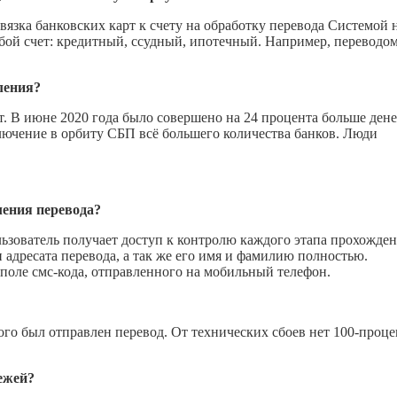
вязка банковских карт к счету на обработку перевода Системой 
юбой счет: кредитный, ссудный, ипотечный. Например, переводом
ления?
. В июне 2020 года было совершено на 24 процента больше де
ключение в орбиту СБП всё большего количества банков. Люди
ения перевода?
ьзователь получает доступ к контролю каждого этапа прохожде
адресата перевода, а так же его имя и фамилию полностью.
поле смс-кода, отправленного на мобильный телефон.
рого был отправлен перевод. От технических сбоев нет 100-проц
ежей?