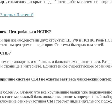
арт
, согласился раскрыть подробности работы системы и подели
роект Центробанка и НСПК?
ан при взаимодействии двух структур: ЦБ РФ и НСПК. Роль Н
асчетным центром и оператором Системы быстрых платежей.
з СПБ?
ном и стандартным мобильным банковским приложением. Втор
ой странице в интернете. Единственное существующее огранич
 причине система СБП не охватывает весь банковский сектор
е более 75. Отмечу, что все крупнейшие банки уже подключилис
ия к системе каждый банк должен выполнить определенный набо
дключение банка-участника СБП требует индивидуального подхо