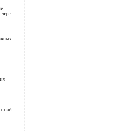
не
 через
нежных
ния
ентной