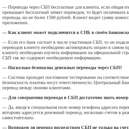
— Переводы через СБП бесплатные для клиента, если общая их
превышает бесплатный лимит переводов, то будет оплачивать 
перевода, но не более 1500 рублей. Клиент видит сумму коми
приложении.
— Как клиент может подключится к СПБ в своём банковс
— Если его банк состоит в числе участников СБП, то он подк
переводов клиенту необходимо активировать опцию в самом 
клиенту необходимо изучить информацию на официальной стра
СБП так же содержит необходимую информацию.
— Насколько безопасны денежные переводы через СБП?
— Система проходит постоянное тестирование на соответстви
безопасность платежа несут ответственность: Центральный Б
перевод между своими клиентами.
— Для совершения перевода в СБП достаточно знать номер 
— Да, введя в специальном поле номер телефона адресата перев
которому адресуется денежный перевод, несколько счетов в ра
самостоятельно.
— Возможен ли перевод посредством СБП не только на счет,