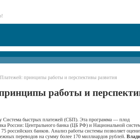
о!
Платежей: принципы работы и перспективы развития
принципы работы и перспект
ту Система быстрых платежей (СБП). Эта программа — плод
нка России: Центрального банка (ЦБ РФ) и Национальной систе
75 российских банков. Анализ работы системы позволяет оцени
нежных переводов на сумму более 170 миллиардов рублей.
Влад