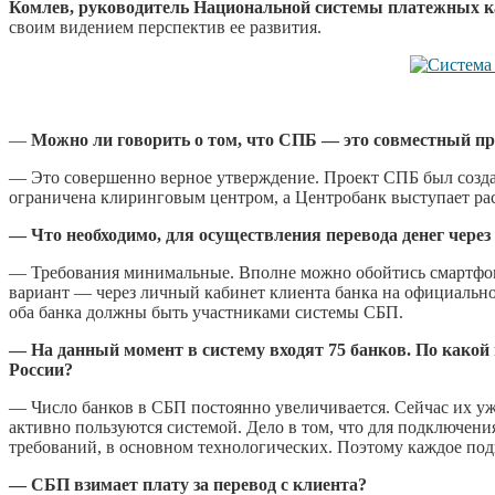
Комлев, руководитель Национальной системы платежных к
своим видением перспектив ее развития.
—
Можно ли говорить о том, что СПБ — это совместный п
— Это совершенно верное утверждение. Проект СПБ был созд
ограничена клиринговым центром, а Центробанк выступает р
— Что необходимо, для осуществления перевода денег чере
— Требования минимальные. Вполне можно обойтись смартфо
вариант — через личный кабинет клиента банка на официальн
оба банка должны быть участниками системы СБП.
— На данный момент в систему входят 75 банков. По какой
России?
— Число банков в СБП постоянно увеличивается. Сейчас их уж
активно пользуются системой. Дело в том, что для подключен
требований, в основном технологических. Поэтому каждое по
— СБП взимает плату за перевод с клиента?