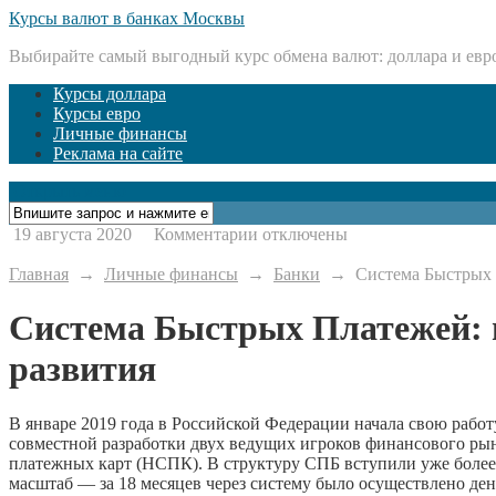
Курсы валют в банках Москвы
Выбирайте самый выгодный курс обмена валют: доллара и евр
Курсы доллара
Курсы евро
Личные финансы
Реклама на сайте
Открыть меню
к
19 августа 2020
Комментарии
отключены
записи
Система
Главная
→
Личные финансы
→
Банки
→
Система Быстрых 
Быстрых
Платежей:
Система Быстрых Платежей: 
принципы
работы
развития
и
перспективы
развития
В январе 2019 года в Российской Федерации начала свою рабо
совместной разработки двух ведущих игроков финансового ры
платежных карт (НСПК). В структуру СПБ вступили уже более 
масштаб — за 18 месяцев через систему было осуществлено де