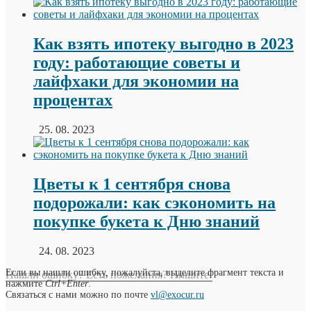
Как взять ипотеку выгодно в 2023
году: работающие советы и
лайфхаки для экономии на
процентах
25. 08. 2023
Цветы к 1 сентября снова
подорожали: как сэкономить на
покупке букета к Дню знаний
24. 08. 2023
Если вы нашли ошибку, пожалуйста, выделите фрагмент текста и
Нашли ошибку? Есть пожелания? Пишите!
нажмите
Ctrl+Enter
.
Связаться с нами можно по почте
vl@exocur.ru