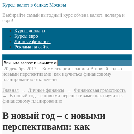
Курсы валют в банках Москвы
Выбирайте самый выгодный курс обмена валют: доллара и
евро!
Курсы доллара
Курсы евро
Личные финансы
Реклама на сайте
Открыть меню
20 декабря 2017
Комментарии
к записи В новый год – с
новыми перспективами: как научиться финансовому
планированию
отключены
Главная
→
Личные финансы
→
Финансовая грамотность
→
В новый год – с новыми перспективами: как научиться
финансовому планированию
В новый год – с новыми
перспективами: как