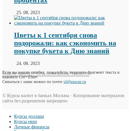
25. 08. 2023
Цветы к 1 сентября снова
подорожали: как сэкономить на
покупке букета к Дню знаний
24. 08. 2023
Если вы нашли ошибку, пожалуйста, выделите фрагмент текста и
Нашли ошибку? Есть пожелания? Пишите!
нажмите
Ctrl+Enter
.
Связаться с нами можно по почте
vl@exocur.ru
© Курсы валют в банках Москвы · Копирование материалов
сайта без разрешения запрещено
Курсы доллара
Курсы евро
Личные финансы