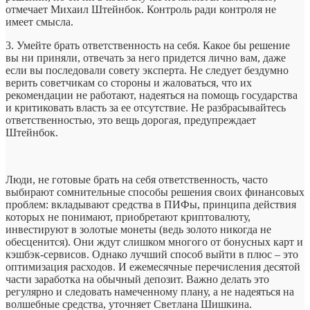
отмечает Михаил Штейнбок. Контроль ради контроля не
имеет смысла.
3. Умейте брать ответственность на себя. Какое бы решение
вы ни приняли, отвечать за него придется лично вам, даже
если вы последовали совету эксперта. Не следует бездумно
верить советчикам со стороны и жаловаться, что их
рекомендации не работают, надеяться на помощь государства
и критиковать власть за ее отсутствие. Не разбрасывайтесь
ответственностью, это вещь дорогая, предупреждает
Штейнбок.
Люди, не готовые брать на себя ответственность, часто
выбирают сомнительные способы решения своих финансовых
проблем: вкладывают средства в ПИФы, принципа действия
которых не понимают, приобретают криптовалюту,
инвестируют в золотые монеты (ведь золото никогда не
обесценится). Они ждут слишком многого от бонусных карт и
кэшбэк-сервисов. Однако лучший способ выйти в плюс – это
оптимизация расходов. И ежемесячные перечисления десятой
части заработка на обычный депозит. Важно делать это
регулярно и следовать намеченному плану, а не надеяться на
волшебные средства, уточняет Светлана Шишкина.