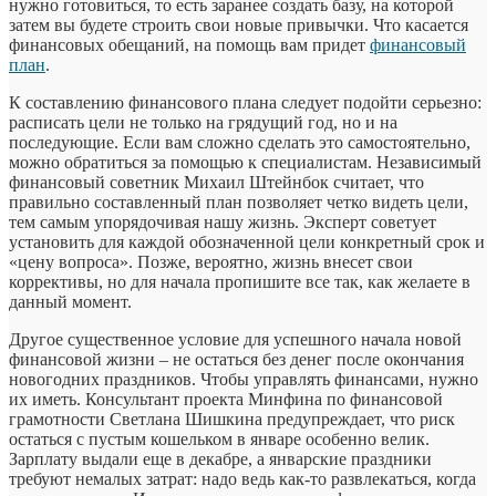
нужно готовиться, то есть заранее создать базу, на которой
затем вы будете строить свои новые привычки. Что касается
финансовых обещаний, на помощь вам придет
финансовый
план
.
К составлению финансового плана следует подойти серьезно:
расписать цели не только на грядущий год, но и на
последующие. Если вам сложно сделать это самостоятельно,
можно обратиться за помощью к специалистам. Независимый
финансовый советник Михаил Штейнбок считает, что
правильно составленный план позволяет четко видеть цели,
тем самым упорядочивая нашу жизнь. Эксперт советует
установить для каждой обозначенной цели конкретный срок и
«цену вопроса». Позже, вероятно, жизнь внесет свои
коррективы, но для начала пропишите все так, как желаете в
данный момент.
Другое существенное условие для успешного начала новой
финансовой жизни – не остаться без денег после окончания
новогодних праздников. Чтобы управлять финансами, нужно
их иметь. Консультант проекта Минфина по финансовой
грамотности Светлана Шишкина предупреждает, что риск
остаться с пустым кошельком в январе особенно велик.
Зарплату выдали еще в декабре, а январские праздники
требуют немалых затрат: надо ведь как-то развлекаться, когда