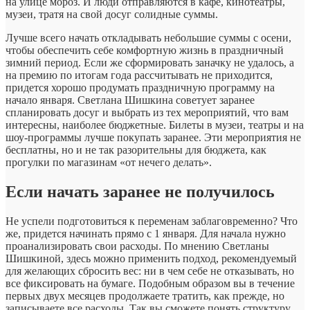
на улице мороз. И люди отправляются в кафе, кинотеатры,
музеи, тратя на свой досуг солидные суммы.
Лучше всего начать откладывать небольшие суммы с осени,
чтобы обеспечить себе комфортную жизнь в праздничный
зимний период. Если же сформировать заначку не удалось, а
на премию по итогам года рассчитывать не приходится,
придется хорошо продумать праздничную программу на
начало января. Светлана Шишкина советует заранее
спланировать досуг и выбрать из тех мероприятий, что вам
интересны, наиболее бюджетные. Билеты в музеи, театры и на
шоу-программы лучше покупать заранее. Эти мероприятия не
бесплатны, но и не так разорительны для бюджета, как
прогулки по магазинам «от нечего делать».
Если начать заранее не получилось
Не успели подготовиться к переменам заблаговременно? Что
же, придется начинать прямо с 1 января. Для начала нужно
проанализировать свои расходы. По мнению Светланы
Шишкиной, здесь можно применить подход, рекомендуемый
для желающих сбросить вес: ни в чем себе не отказывать, но
все фиксировать на бумаге. Подобным образом вы в течение
первых двух месяцев продолжаете тратить, как прежде, но
записываете все расходы. Так вы сможете понять структуру