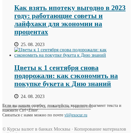
Как взять ипотеку выгодно в 2023
году: работающие советы и
лайфхаки для экономии на
процентах
25. 08. 2023
Цветы к 1 сентября снова
подорожали: как сэкономить на
покупке букета к Дню знаний
24. 08. 2023
Если вы нашли ошибку, пожалуйста, выделите фрагмент текста и
Нашли ошибку? Есть пожелания? Пишите!
нажмите
Ctrl+Enter
.
Связаться с нами можно по почте
vl@exocur.ru
© Курсы валют в банках Москвы · Копирование материалов