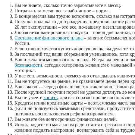
Вы не знаете, сколько точно зарабатываете в месяц.
Потратить за месяц все заработанное – норма.
В конце месяца вам трудно вспомнить, сколько вы потрати
Покупка подарка ко дню рождения, предновогодние расхо
20 лет эксплуатации – это все, по-вашему, незапланирова
Любая незапланированная покупка – повод для паники, по
Составление финансового плана
– занятие бессмысленное
России.
Если сильно хочется купить дорогую вещь, вы делаете э
За последний год ваши сбережения уменьшились, хотя к
Ваши желания меняются как погода. Вчера вы решили ча
безопасности
, сегодня загорелись желанием о маленькой к
мотоцикл.
У вас есть возможность ежемесячно откладывать какие-то 
Вы не торгуетесь на рынке, не сравниваете цены перед 
Ваша жизнь – череда финансовых катаклизмов. Только раз
После крупной покупки порой не удается дотянуть до кон
Вы не умеете
копить
, для вас гораздо проще воспользова
Кредиты и/или кредитные карты – неотъемлемая часть в
(Если не пользуетесь заемными средствами, пропустите э
пытались воспользоваться рефинансированием.
Вы живете без долгосрочных финансовых целей.
Иногда ходите по магазинам ради снятия стресса или по
желание поднять настроение, вознаградить себя за труднос