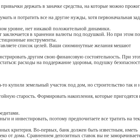
 привычки держать в заначке средства, на которые можно прожит
мать и потратить все на другие нужды, хотя первоначальная зад
дном уровне, нет никакой положительной динамики.
т заключается в хранении валюты под подушкой. Но при этом п
вестиционные инструменты.
ставляете список целей. Ваши сиюминутные желания мешают
онстрировать другим свою финансовую состоятельность. При это
астаться: расходы на поддержание здоровья, подушку безопасност
-то купили земельный участок под дом, но строительство так и 
стойную старость. Формировать накопления, которые пригодятся 
редитами.
ньги и инвестировать, поэтому предпочитаете все тратить на те
овных критерия. Во-первых, банк должен быть известным, иметь
ко от дома. Сравнением депозитных ставок вы не заморачиваете