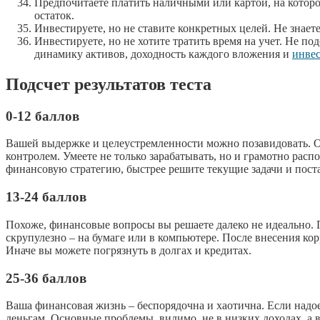
Предпочитаете платить наличными или картой, на которой
остаток.
Инвестируете, но не ставите конкретных целей. Не знаете
Инвестируете, но не хотите тратить время на учет. Не п
динамику активов, доходность каждого вложения и
инве
Подсчет результатов теста
0-12 баллов
Вашей выдержке и целеустремленности можно позавидовать. От
контролем. Умеете не только зарабатывать, но и грамотно рас
финансовую стратегию, быстрее решите текущие задачи и пост
13-24 баллов
Похоже, финансовые вопросы вы решаете далеко не идеально. П
скрупулезно – на бумаге или в компьютере. После внесения к
Иначе вы можете погрязнуть в долгах и кредитах.
25-36 баллов
Ваша финансовая жизнь – беспорядочна и хаотична. Если надо
деньгам. Основные проблемы, видимо, не в низких доходах, а 