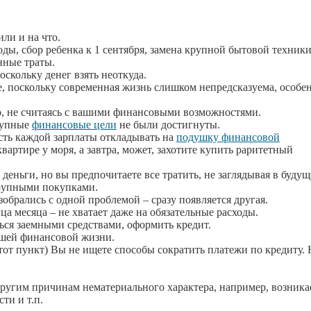
ли и на что.
ды, сбор ребенка к 1 сентября, замена крупной бытовой техники
нные траты.
скольку денег взять неоткуда.
, поскольку современная жизнь слишком непредсказуема, особе
то, не считаясь с вашими финансовыми возможностями.
рупные
финансовые цели
не были достигнуты.
сть каждой зарплаты откладывать на
подушку финансовой
вартире у моря, а завтра, может, захотите купить раритетный
деньги, но вы предпочитаете все тратить, не заглядывая в будущ
крупными покупками.
обрались с одной проблемой – сразу появляется другая.
ца месяца – не хватает даже на обязательные расходы.
ться заемными средствами, оформить кредит.
ашей финансовой жизни.
тот пункт) Вы не ищете способы сократить платежи по кредиту. 
 другим причинам нематериального характера, например, возника
ти и т.п.