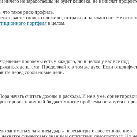
 ничего не заработаешь: не будет кешбэка, не начислят процент
, что такое риск-профиль.
одсчитываете: сколько вложили, потратили на комиссии. Не отсле
стиционного портфеля
в целом.
дельные проблемы есть у каждого, но в целом у вас все под
поряжаться деньгами. Продолжайте в том же духе. Если отшлифуе
авите перед собой новые цели.
ора начать считать доходы и расходы. И не в уме, ориентировоч
орректировок в личный бюджет многие проблемы останутся в про
ело заниматься латанием дыр – пересмотрите свое отношение к
в нехватке финансовых знаний и отсутствии самоконтроля. Но н