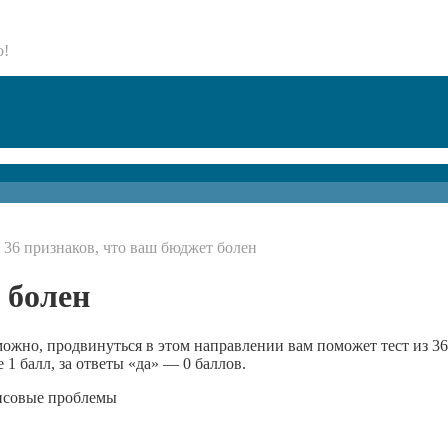
о!
→
36 признаков, что ваш бюджет болен
 болен
ожно, продвинуться в этом направлении вам поможет тест из 36
 1 балл, за ответы «да» — 0 баллов.