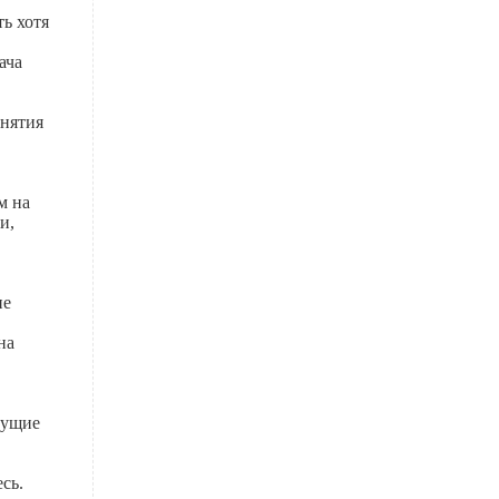
ь хотя
ача
онятия
м на
и,
не
на
кущие
сь.