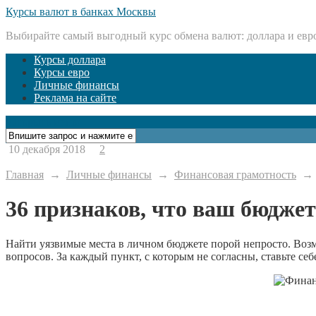
Курсы валют в банках Москвы
Выбирайте самый выгодный курс обмена валют: доллара и евр
Курсы доллара
Курсы евро
Личные финансы
Реклама на сайте
Открыть меню
10 декабря 2018
2
Главная
→
Личные финансы
→
Финансовая грамотность
36 признаков, что ваш бюджет
Найти уязвимые места в личном бюджете порой непросто. Возм
вопросов. За каждый пункт, с которым не согласны, ставьте себе