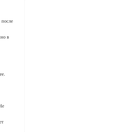
 после
нно в
ее.
Не
ет