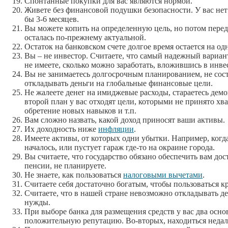
Спонтанные покупки для вас являются нормой.
Живете без финансовой подушки безопасности. У вас нет
бы 3-6 месяцев.
Вы можете копить на определенную цель, но потом переду
осталась по-прежнему актуальной.
Остаток на банковском счете долгое время остается на о
Вы – не инвестор. Считаете, что самый надежный вариан
не имеете, сколько можно заработать, вложившись в ин
Вы не занимаетесь долгосрочным планированием, не со
откладывать деньги на глобальные финансовые цели.
Не жалеете денег на имиджевые расходы, стараетесь дем
второй план у вас отходят цели, которыми не принято хв
обретение новых навыков и т.п.
Вам сложно назвать, какой доход приносят ваши активы.
Их доходность ниже
инфляции
.
Имеете активы, от которых одни убытки. Например, когда
началось, или пустует гараж где-то на окраине города.
Вы считаете, что государство обязано обеспечить вам до
пенсии, не планируете.
Не знаете, как пользоваться
налоговыми вычетами
.
Считаете себя достаточно богатым, чтобы пользоваться к
Считаете, что в нашей стране невозможно откладывать де
нужды.
При выборе банка для размещения средств у вас два осн
положительную репутацию. Во-вторых, находиться недале