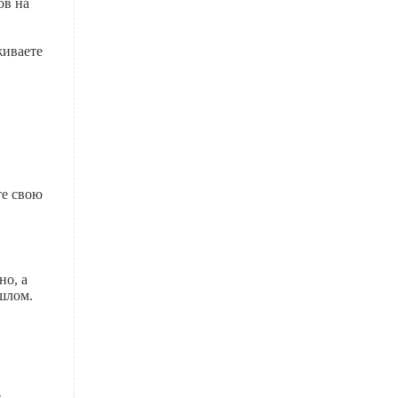
ов на
живаете
те свою
но, а
шлом.
е