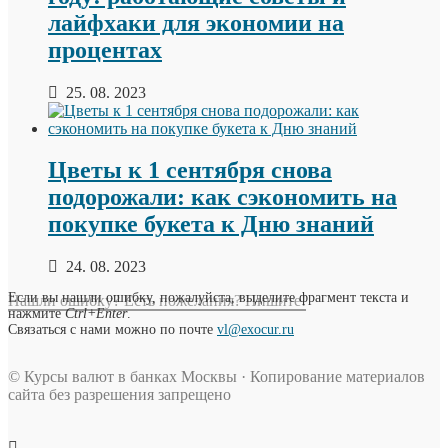
лайфхаки для экономии на
процентах
25. 08. 2023
Цветы к 1 сентября снова
подорожали: как сэкономить на
покупке букета к Дню знаний
24. 08. 2023
Если вы нашли ошибку, пожалуйста, выделите фрагмент текста и
Нашли ошибку? Есть пожелания? Пишите!
нажмите
Ctrl+Enter
.
Связаться с нами можно по почте
vl@exocur.ru
© Курсы валют в банках Москвы · Копирование материалов
сайта без разрешения запрещено