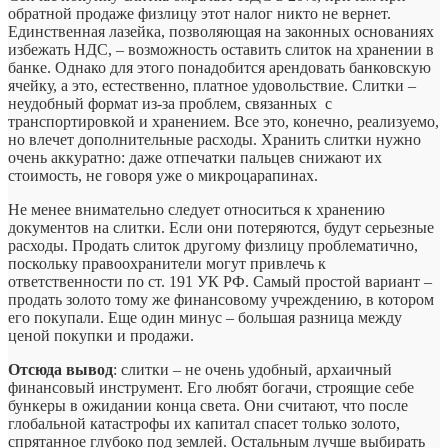
обратной продаже физлицу этот налог никто не вернет.
Единственная лазейка, позволяющая на законных основаниях
избежать НДС, – возможность оставить слиток на хранении в
банке. Однако для этого понадобится арендовать банковскую
ячейку, а это, естественно, платное удовольствие. Слитки –
неудобный формат из-за проблем, связанных с
транспортировкой и хранением. Все это, конечно, реализуемо,
но влечет дополнительные расходы. Хранить слитки нужно
очень аккуратно: даже отпечатки пальцев снижают их
стоимость, не говоря уже о микроцарапинах.
Не менее внимательно следует относиться к хранению
документов на слитки. Если они потеряются, будут серьезные
расходы. Продать слиток другому физлицу проблематично,
поскольку правоохранители могут привлечь к
ответственности по ст. 191 УК РФ. Самый простой вариант –
продать золото тому же финансовому учреждению, в котором
его покупали. Еще один минус – большая разница между
ценой покупки и продажи.
Отсюда вывод
: слитки – не очень удобный, архаичный
финансовый инструмент. Его любят богачи, строящие себе
бункеры в ожидании конца света. Они считают, что после
глобальной катастрофы их капитал спасет только золото,
спрятанное глубоко под землей. Остальным лучше выбирать