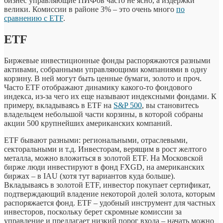
бизнес управляющие ПИФов часто не ясно, а издержки
велики. Комиссии в районе 3% – это очень много
по
сравнению с ETF
.
ETF
Биржевые инвестиционные фонды распоряжаются разными
активами, собранными управляющими компаниями в одну
корзину. В ней могут быть ценные бумаги, золото и проч.
Часто ETF отображают динамику какого-то фондового
индекса, из-за чего их еще называют индексными фондами. К
примеру, вкладываясь в ETF на
S&P 500
, вы становитесь
владельцем небольшой части корзины, в которой собраны
акции 500 крупнейших американских компаний.
ETF бывают разными: региональными, отраслевыми,
секторальными и т.д. Инвесторам, верящим в рост желтого
металла, можно вложиться в золотой ETF. На Московской
бирже люди инвестируют в фонд FXGD, на американских
биржах – в IAU (хотя тут вариантов куда больше).
Вкладываясь в золотой ETF, инвестор покупает сертификат,
подтверждающий владение некоторой долей золота, которым
распоряжается фонд. ETF – удобный инструмент для частных
инвесторов, поскольку берет скромные комиссии за
управление и предлагает низкий порог входа – начать можно