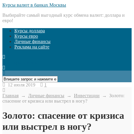
Курсы валют в банках Москвы
Выбирайте самый выгодный курс обмена валют: доллара и
евро!
Курсы доллара
Курсы евро
Личные финансы
Реклама на сайте
Открыть меню
12 июля 2019
1
Главная
→
Личные финансы
→
Инвестиции
→
Золото:
спасение от кризиса или выстрел в ногу?
Золото: спасение от кризиса
или выстрел в ногу?