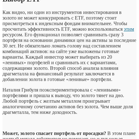
Как видно, ни один из инструментов инвестирования в
золото не может конкурировать с ETF, поэтому стоит
присмотреться к индексным фондам внимательнее. Чтобы
просчитать эффективность ETF, можно воспользоваться
этим
ресурсом. Его функционал позволяет сравнивать сразу 3
портфеля на основании динамики цен на активы за последние
30 лет. Не обязательно ломать голову над составлением
комбинаций активов: на сайте уже выложены готовые
варианты. Каждый инвестор может выбирать из 20
«ленивых» портфелей и сравнивать их с вариантами,
содержащими золото. Второй способ анализа влияния
драгметалла на финансовый результат заключается в
добавлении золота в готовые «ленивые» портфели.
Наталия Грибуля поэкспериментировала с «ленивыми»
портфелями и пришла к выводу, что золото тянет на дно.
Любой портфель с желтым металлом проигрывает
аналогичному сочетанию активов без золота. Чем выше доля
драгметалла, тем ниже доходность.
Может, золото спасает портфель от просадки?
В этом плане
желтый металл действительно помогает, но и тут нельзя