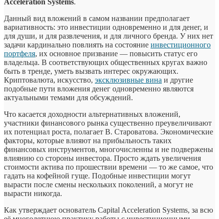
Acceleration Systems
.
Данный вид вложений в самом названии предполагает
вариативность: это инвестиции одновременно и для денег, и
для души, и для развлечения, и для личного бренда. У них нет
задачи кардинально повлиять на состояние
инвестиционного
портфеля
, их основное призвание — повысить статус его
владельца. В соответствующих общественных кругах важно
быть в тренде, уметь вызвать интерес окружающих.
Криптовалюта, искусство,
эксклюзивные вина
и другие
подобные пути вложения денег одновременно являются
актуальными темами для обсуждений.
Что касается доходности альтернативных вложений,
участники финансового рынка существенно преувеличивают
их потенциал роста, полагает В. Староватова. Экономические
факторы, которые влияют на прибыльность таких
финансовых инструментов, многочисленны и не подвержены
влиянию со стороны инвестора. Просто ждать увеличения
стоимости актива по прошествии времени — то же самое, что
гадать на кофейной гуще. Подобные инвестиции могут
вырасти после смены нескольких поколений, а могут не
вырасти никогда.
Как утверждает основатель Capital Acceleration Systems, за всю
её многолетнюю практику работы с инвестиционными