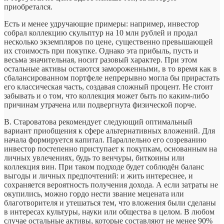
приобретался.
Есть и менее удручающие примеры: например, инвестор
собрал коллекцию скульптур на 10 млн рублей и продал
несколько экземпляров по цене, существенно превышающей
их стоимость при покупке. Однако эта прибыль, пусть и
весьма значительная, носит разовый характер. При этом
остальные активы остаются замороженными, в то время как в
сбалансированном портфеле непрерывно могла бы прирастать
его классическая часть, создавая сложный процент. Не стоит
забывать и о том, что коллекция может быть по каким-либо
причинам утрачена или подвергнута физической порче.
В. Староватова рекомендует следующий оптимальный
вариант приобщения к сфере альтернативных вложений. Для
начала формируется капитал. Параллельно его созреванию
инвестор постепенно приступает к покупкам, основанным на
личных увлечениях, будь то венчуры, биткоины или
коллекция вин. При таком подходе будет соблюдён баланс
выгоды и личных предпочтений: и жить интереснее, и
сохраняется вероятность получения дохода. А если затраты не
окупились, можно гордо нести звание мецената или
благотворителя и утешаться тем, что вложения были сделаны
в интересах культуры, науки или общества в целом. В любом
случае остальные активы, которые составляют не менее 90%