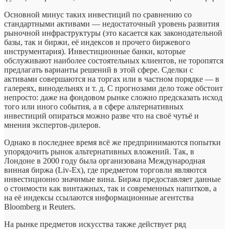
Основной минус таких инвестиций по сравнению со
стандартными активами — недостаточный уровень развития
рыночной инфраструктуры (это касается как законодательной
базы, так и биржи, её индексов и прочего биржевого
инструментария). Инвестиционные банки, которые
обслуживают наиболее состоятельных клиентов, не торопятся
предлагать варианты решений в этой сфере. Сделки с
активами совершаются на торгах или в частном порядке — в
галереях, винодельнях и т. д. С прогнозами дело тоже обстоит
непросто: даже на фондовом рынке сложно предсказать исход
того или иного события, а в сфере альтернативных
инвестиций опираться можно разве что на своё чутьё и
мнения экспертов-дилеров.
Однако в последнее время всё же предпринимаются попытки
упорядочить рынок альтернативных вложений. Так, в
Лондоне в 2000 году была организована Международная
винная биржа (Liv-Ex), где предметом торговли являются
инвестиционно значимые вина. Биржа предоставляет данные
о стоимости как винтажных, так и современных напитков, а
на её индексы ссылаются информационные агентства
Bloomberg и Reuters.
На рынке предметов искусства также действует ряд