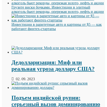
Грузите виски бочками. Инвестиции в элитный
алкоголь бьют рекорды, опережая золото, нефть и акции
Инвестиции в раритетные авто и картины от $5 — как
работают финтех-стартапы
Дедолларизация: Миф или
реальная угроза доллару США?
02. 09. 2023
Подъем индийской рупии:
серьезный вызов доминированию