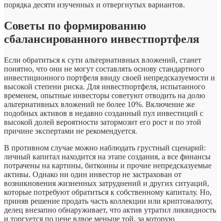
порядка десяти изученных и отвергнутых вариантов.
Советы по формированию
сбалансированного инвестпортфеля
Если обратиться к сути альтернативных вложений, станет
понятно, что они не могут составлять основу стандартного
инвестиционного портфеля ввиду своей непредсказуемости и
высокой степени риска. Для инвестпортфеля, испытанного
временем, опытные инвесторы советуют отводить на долю
альтернативных вложений не более 10%. Включение же
подобных активов в недавно созданный пул инвестиций с
высокой долей вероятности затормозит его рост и по этой
причине экспертами не рекомендуется.
В противном случае можно наблюдать грустный сценарий:
личный капитал находится на этапе создания, а все финансы
потрачены на картины, биткоины и прочие непредсказуемые
активы. Однако ни один инвестор не застрахован от
возникновения жизненных затруднений и других ситуаций,
которые потребуют обратиться к собственному капиталу. Но,
приняв решение продать часть коллекции или криптовалюту,
делец внезапно обнаруживает, что актив утратил ликвидность
и торгуется по цене вдвое меньше той, за которую