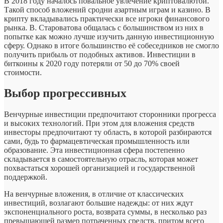
В 2018 году началось повальное увлечение криптовалютой.
Такой способ вложений сродни азартным играм и казино. В
крипту вкладывались практически все игроки финансового
рынка. В. Староватова общалась с большинством из них в
попытке как можно лучше изучить данную инвестиционную
сферу. Однако в итоге большинство её собеседников не смогло
получить прибыль от подобных активов. Инвестиции в
биткоины к 2020 году потеряли от 50 до 70% своей
стоимости.
Выбор прогрессивных
Венчурные инвестиции предпочитают сторонники прогресса
и высоких технологий. При этом для вложения средств
инвесторы предпочитают ту область, в которой разбираются
сами, будь то фармацевтическая промышленность или
образование. Эта инвестиционная сфера постепенно
складывается в самостоятельную отрасль, которая может
похвастаться хорошей организацией и государственной
поддержкой.
На венчурные вложения, в отличие от классических
инвестиций, возлагают большие надежды: от них ждут
экспоненциального роста, возврата суммы, в несколько раз
превышающей размер потраченных средств, притом всего