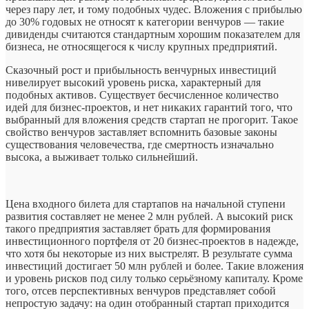
через пару лет, и тому подобных чудес. Вложения с прибылью
до 30% годовых не относят к категории венчуров — такие
дивиденды считаются стандартным хорошим показателем для
бизнеса, не относящегося к числу крупных предприятий.
Сказочный рост и прибыльность венчурных инвестиций
нивелирует высокий уровень риска, характерный для
подобных активов. Существует бесчисленное количество
идей для бизнес-проектов, и нет никаких гарантий того, что
выбранный для вложения средств стартап не прогорит. Такое
свойство венчуров заставляет вспомнить базовые законы
существования человечества, где смертность изначально
высока, а выживает только сильнейший.
Цена входного билета для стартапов на начальной ступени
развития составляет не менее 2 млн рублей. А высокий риск
такого предприятия заставляет брать для формирования
инвестиционного портфеля от 20 бизнес-проектов в надежде,
что хотя бы некоторые из них выстрелят. В результате сумма
инвестиций достигает 50 млн рублей и более. Такие вложения
и уровень рисков под силу только серьёзному капиталу. Кроме
того, отсев перспективных венчуров представляет собой
непростую задачу: на один отобранный стартап приходится