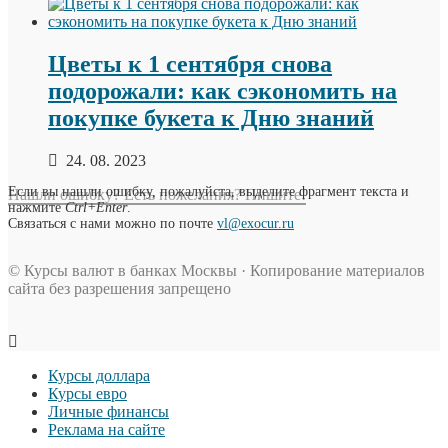
Цветы к 1 сентября снова
подорожали: как сэкономить на
покупке букета к Дню знаний
24. 08. 2023
Если вы нашли ошибку, пожалуйста, выделите фрагмент текста и
Нашли ошибку? Есть пожелания? Пишите!
нажмите
Ctrl+Enter
.
Связаться с нами можно по почте
vl@exocur.ru
© Курсы валют в банках Москвы · Копирование материалов
сайта без разрешения запрещено
Курсы доллара
Курсы евро
Личные финансы
Реклама на сайте